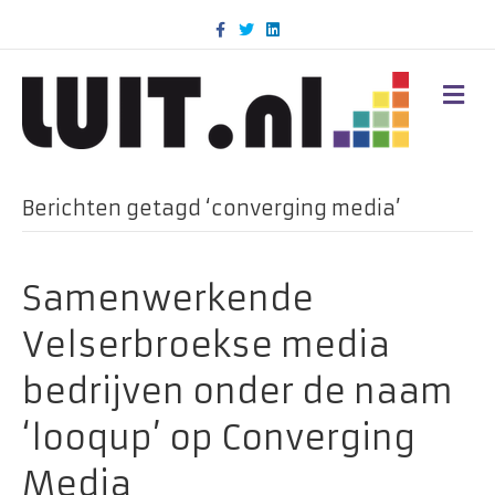
F
T
L
a
w
i
c
i
n
e
t
k
b
t
e
M
o
e
d
E
o
r
i
N
k
n
U
Berichten getagd ‘converging media’
Samenwerkende
Velserbroekse media
bedrijven onder de naam
‘looqup’ op Converging
Media