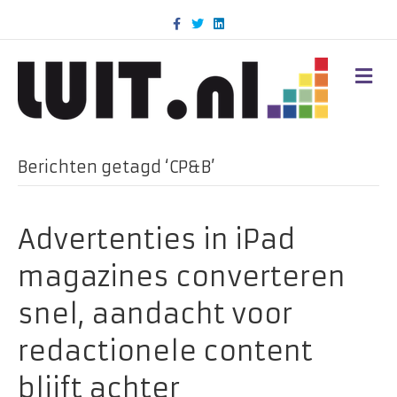
F
T
L
a
w
i
c
i
n
e
t
k
b
t
e
M
o
e
d
E
o
r
i
N
k
n
U
Berichten getagd ‘CP&B’
Advertenties in iPad
magazines converteren
snel, aandacht voor
redactionele content
blijft achter