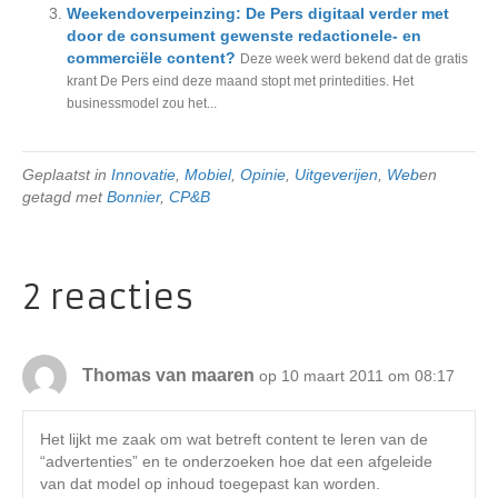
Weekendoverpeinzing: De Pers digitaal verder met
door de consument gewenste redactionele- en
commerciële content?
Deze week werd bekend dat de gratis
krant De Pers eind deze maand stopt met printedities. Het
businessmodel zou het...
Geplaatst in
Innovatie
,
Mobiel
,
Opinie
,
Uitgeverijen
,
Web
en
getagd met
Bonnier
,
CP&B
2 reacties
Thomas van maaren
op 10 maart 2011 om 08:17
Het lijkt me zaak om wat betreft content te leren van de
“advertenties” en te onderzoeken hoe dat een afgeleide
van dat model op inhoud toegepast kan worden.