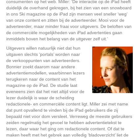
consumenten op het web. Miller: ‘De interactie op de iPad heeft
duidelijk de overhand gekregen, bij het zien van een snowboard
in ons Ski magazine op de iPad zijn mensen veel sneller ‘weg’
van onze content en zitten bij de adverteerder. Mooi voor de
adverteerder, maar minder fraai voor uitgevers. De beloften van
de commerciële mogelijkheden van iPad advertenties gaan
inmiddels boven het belang van de uitgever zelf uit.’
Uitgevers willen natuurlijk niet dat hun
uitgaven slechts ‘portals’ worden naar
de verkooppunten van adverteerders.
Bonnier zoekt daarom naar andere
advertentiemodellen, waarbinnen lezers
terugkeren naar de content van het
magazine op de iPad. De studie laat
eveneens zien dat het niet altijd voor de
lezer duidelijk is waar de scheiding
redactionele- en commerciële content ligt. Miller zei met name
dat punt opvallend te vinden bij de iPad gebruikers die zij
bepaald niet voor dom versleet. Verreweg de meeste gebruikers
zeiden regelmatig het gevoel te hebben advertentietekst te
lezen, daar waar het ging om redactionele content. Of dat te
maken heeft met het gebrek aan volledig ‘bladoverzicht’ liet de