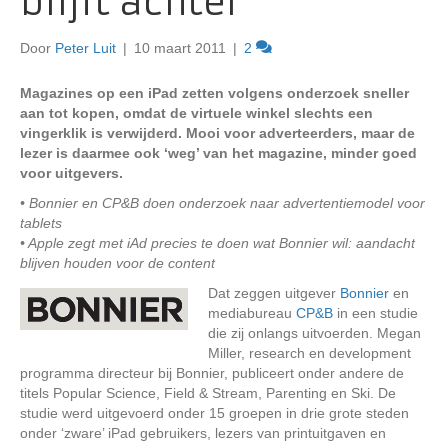
blijft achter
Door
Peter Luit
|
10 maart 2011
|
2
Magazines op een iPad zetten volgens onderzoek sneller
aan tot kopen, omdat de virtuele winkel slechts een
vingerklik is verwijderd. Mooi voor adverteerders, maar de
lezer is daarmee ook ‘weg’ van het magazine, minder goed
voor uitgevers.
• Bonnier en CP&B doen onderzoek naar advertentiemodel voor
tablets
• Apple zegt met iAd precies te doen wat Bonnier wil: aandacht
blijven houden voor de content
Dat zeggen uitgever
Bonnier
en
mediabureau
CP&B
in een studie
die zij onlangs uitvoerden. Megan
Miller, research en development
programma directeur bij Bonnier, publiceert onder andere de
titels Popular Science, Field & Stream, Parenting en Ski. De
studie werd uitgevoerd onder 15 groepen in drie grote steden
onder ‘zware’ iPad gebruikers, lezers van printuitgaven en