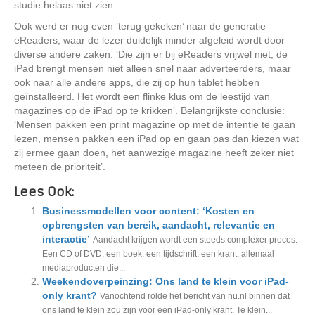
studie helaas niet zien.
Ook werd er nog even ’terug gekeken’ naar de generatie
eReaders, waar de lezer duidelijk minder afgeleid wordt door
diverse andere zaken: ‘Die zijn er bij eReaders vrijwel niet, de
iPad brengt mensen niet alleen snel naar adverteerders, maar
ook naar alle andere apps, die zij op hun tablet hebben
geïnstalleerd. Het wordt een flinke klus om de leestijd van
magazines op de iPad op te krikken’. Belangrijkste conclusie:
‘Mensen pakken een print magazine op met de intentie te gaan
lezen, mensen pakken een iPad op en gaan pas dan kiezen wat
zij ermee gaan doen, het aanwezige magazine heeft zeker niet
meteen de prioriteit’.
Lees Ook:
Businessmodellen voor content: ‘Kosten en
opbrengsten van bereik, aandacht, relevantie en
interactie’
Aandacht krijgen wordt een steeds complexer proces.
Een CD of DVD, een boek, een tijdschrift, een krant, allemaal
mediaproducten die...
Weekendoverpeinzing: Ons land te klein voor iPad-
only krant?
Vanochtend rolde het bericht van nu.nl binnen dat
ons land te klein zou zijn voor een iPad-only krant. Te klein...