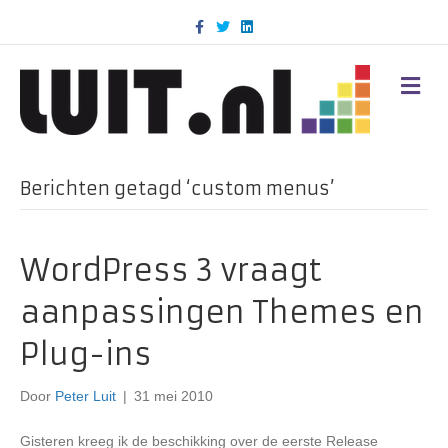
F
T
L
a
w
i
c
i
n
e
t
k
b
t
e
M
o
e
d
E
o
r
i
N
k
n
U
Berichten getagd ‘custom menus’
WordPress 3 vraagt
aanpassingen Themes en
Plug-ins
Door
Peter Luit
|
31 mei 2010
Gisteren kreeg ik de beschikking over de eerste Release