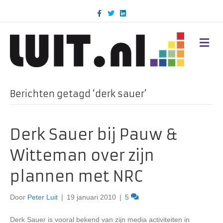
F
T
L
a
w
i
c
i
n
e
t
k
b
t
e
M
o
e
d
E
o
r
i
N
k
n
U
Berichten getagd ‘derk sauer’
Derk Sauer bij Pauw &
Witteman over zijn
plannen met NRC
Door
Peter Luit
|
19 januari 2010
|
5
Derk Sauer is vooral bekend van zijn media activiteiten in