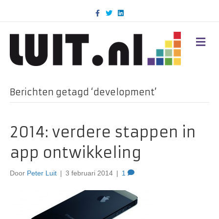
F
T
L
a
w
i
c
i
n
e
t
k
b
t
e
M
o
e
d
E
o
r
i
N
k
n
U
Berichten getagd ‘development’
2014: verdere stappen in
app ontwikkeling
Door
Peter Luit
|
3 februari 2014
|
1