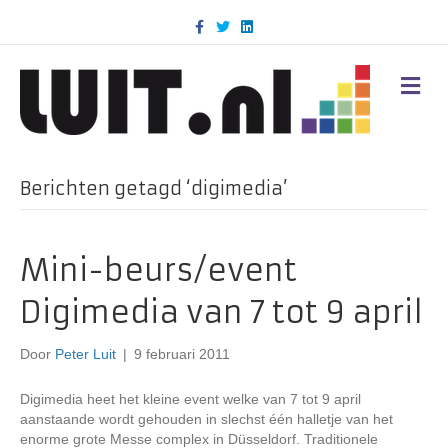
F
T
L
a
w
i
c
i
n
e
t
k
b
t
e
M
o
e
d
E
o
r
i
N
k
n
U
Berichten getagd ‘digimedia’
Mini-beurs/event
Digimedia van 7 tot 9 april
Door
Peter Luit
|
9 februari 2011
Digimedia heet het kleine event welke van 7 tot 9 april
aanstaande wordt gehouden in slechst één halletje van het
enorme grote Messe complex in Düsseldorf. Traditionele