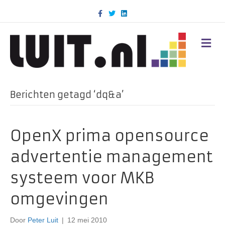
F
T
L
a
w
i
c
i
n
e
t
k
b
t
e
M
o
e
d
E
o
r
i
N
k
n
U
Berichten getagd ‘dq&a’
OpenX prima opensource
advertentie management
systeem voor MKB
omgevingen
Door
Peter Luit
|
12 mei 2010