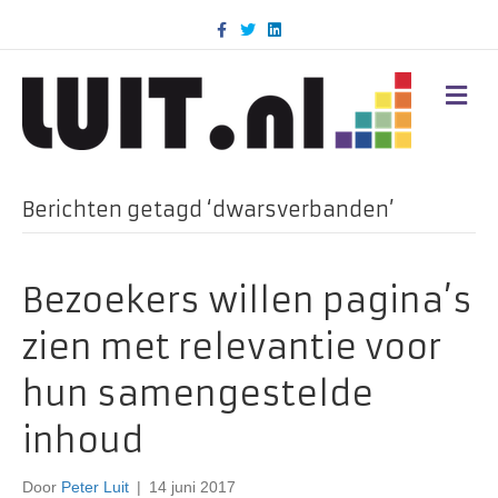
F
T
L
a
w
i
c
i
n
e
t
k
b
t
e
M
o
e
d
E
o
r
i
N
k
n
U
Berichten getagd ‘dwarsverbanden’
Bezoekers willen pagina’s
zien met relevantie voor
hun samengestelde
inhoud
Door
Peter Luit
|
14 juni 2017