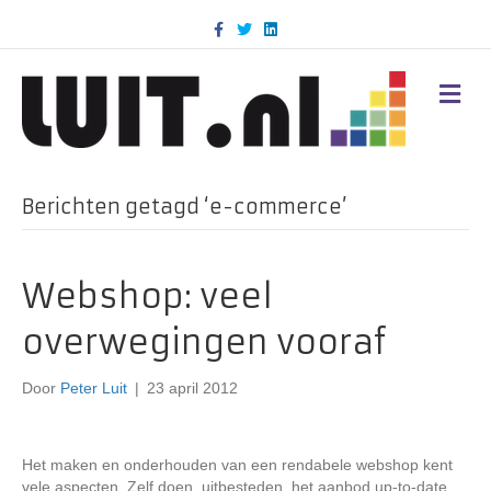
F
T
L
a
w
i
c
i
n
e
t
k
b
t
e
M
o
e
d
E
o
r
i
N
k
n
U
Berichten getagd ‘e-commerce’
Webshop: veel
overwegingen vooraf
Door
Peter Luit
|
23 april 2012
Het maken en onderhouden van een rendabele webshop kent
vele aspecten. Zelf doen, uitbesteden, het aanbod up-to-date