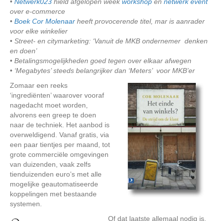
•
Netwerk023
hield afgelopen week
workshop
en
netwerk event
over e-commerce
•
Boek Cor Molenaar
heeft provocerende titel, mar is aanrader
voor elke winkelier
• Street- en citymarketing: ‘Vanuit de MKB ondernemer denken
en doen’
• Betalingsmogelijkheden goed tegen over elkaar afwegen
• ‘Megabytes’ steeds belangrijker dan ‘Meters’ voor MKB’er
Zomaar een reeks
‘ingrediënten’ waarover vooraf
nagedacht moet worden,
alvorens een greep te doen
naar de techniek. Het aanbod is
overweldigend. Vanaf gratis, via
een paar tientjes per maand, tot
grote commerciële omgevingen
van duizenden, vaak zelfs
tienduizenden euro’s met alle
mogelijke geautomatiseerde
koppelingen met bestaande
systemen.
Of dat laatste allemaal nodig is,