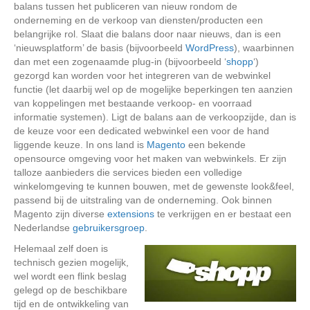
balans tussen het publiceren van nieuw rondom de
onderneming en de verkoop van diensten/producten een
belangrijke rol. Slaat die balans door naar nieuws, dan is een
‘nieuwsplatform’ de basis (bijvoorbeeld
WordPress
), waarbinnen
dan met een zogenaamde plug-in (bijvoorbeeld ‘
shopp
‘)
gezorgd kan worden voor het integreren van de webwinkel
functie (let daarbij wel op de mogelijke beperkingen ten aanzien
van koppelingen met bestaande verkoop- en voorraad
informatie systemen). Ligt de balans aan de verkoopzijde, dan is
de keuze voor een dedicated webwinkel een voor de hand
liggende keuze. In ons land is
Magento
een bekende
opensource omgeving voor het maken van webwinkels. Er zijn
talloze aanbieders die services bieden een volledige
winkelomgeving te kunnen bouwen, met de gewenste look&feel,
passend bij de uitstraling van de onderneming. Ook binnen
Magento zijn diverse
extensions
te verkrijgen en er bestaat een
Nederlandse
gebruikersgroep
.
Helemaal zelf doen is
technisch gezien mogelijk,
wel wordt een flink beslag
gelegd op de beschikbare
tijd en de ontwikkeling van