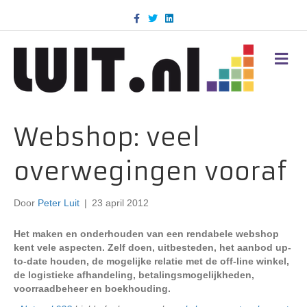
F
T
L
a
w
i
c
i
n
e
t
k
b
t
e
M
o
e
d
E
o
r
i
N
k
n
U
Webshop: veel
overwegingen vooraf
Door
Peter Luit
|
23 april 2012
Het maken en onderhouden van een rendabele webshop
kent vele aspecten. Zelf doen, uitbesteden, het aanbod up-
to-date houden, de mogelijke relatie met de off-line winkel,
de logistieke afhandeling, betalingsmogelijkheden,
voorraadbeheer en boekhouding.