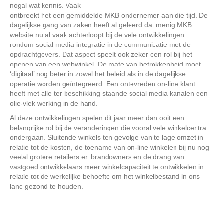
nogal wat kennis. Vaak
ontbreekt het een gemiddelde MKB ondernemer aan die tijd. De
dagelijkse gang van zaken heeft al geleerd dat menig MKB
website nu al vaak achterloopt bij de vele ontwikkelingen
rondom social media integratie in de communicatie met de
opdrachtgevers. Dat aspect speelt ook zeker een rol bij het
openen van een webwinkel. De mate van betrokkenheid moet
‘digitaal’ nog beter in zowel het beleid als in de dagelijkse
operatie worden geïntegreerd. Een ontevreden on-line klant
heeft met alle ter beschikking staande social media kanalen een
olie-vlek werking in de hand.
Al deze ontwikkelingen spelen dit jaar meer dan ooit een
belangrijke rol bij de veranderingen die vooral vele winkelcentra
ondergaan. Sluitende winkels ten gevolge van te lage omzet in
relatie tot de kosten, de toename van on-line winkelen bij nu nog
veelal grotere retailers en brandowners en de drang van
vastgoed ontwikkelaars meer winkelcapaciteit te ontwikkelen in
relatie tot de werkelijke behoefte om het winkelbestand in ons
land gezond te houden.