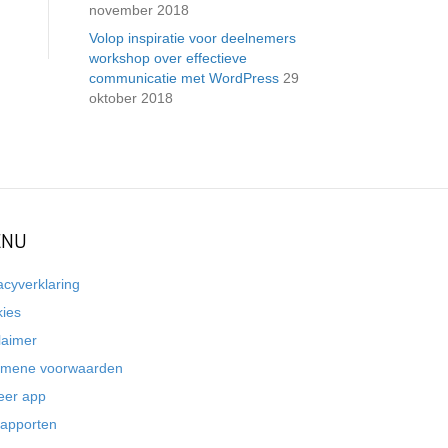
november 2018
Volop inspiratie voor deelnemers
workshop over effectieve
communicatie met WordPress
29
oktober 2018
NU
acyverklaring
kies
laimer
emene voorwaarden
eer app
rapporten