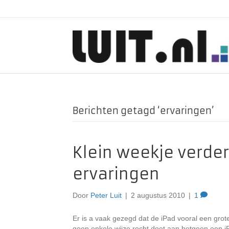
Berichten getagd ‘ervaringen’
Klein weekje verder
ervaringen
Door
Peter Luit
|
2 augustus 2010
|
1
Er is a vaak gezegd dat de iPad vooral een grote 
geen enkele wijze recht doet aan hetgeen een iPa