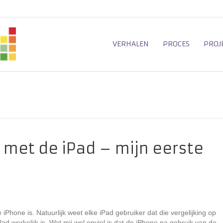
VERHALEN
PROCES
PROJ
 met de iPad – mijn eerste
iPhone is. Natuurlijk weet elke iPad gebruiker dat die vergelijking op
d werkelijk is. Wat mij wel opviel is dat de iPhone na gebruik van de