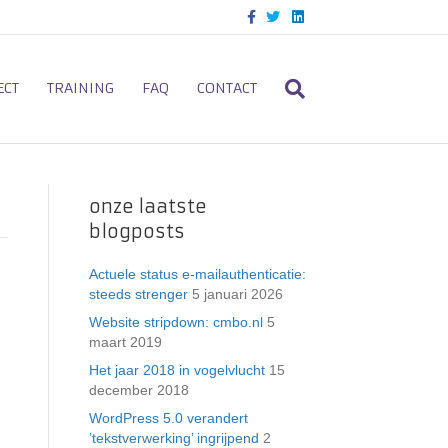
F
T
L
a
w
i
c
i
n
e
t
k
b
t
e
o
e
d
ECT
TRAINING
FAQ
CONTACT
o
r
i
k
n
onze laatste
blogposts
Actuele status e-mailauthenticatie:
steeds strenger
5 januari 2026
Website stripdown: cmbo.nl
5
maart 2019
Het jaar 2018 in vogelvlucht
15
december 2018
WordPress 5.0 verandert
’tekstverwerking’ ingrijpend
2