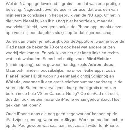
Wel de NU app gedownload – gratis – en dat was een prettige
beleving. Nagedacht over de user-interface, dat was één van
mijn eerste conclusies in het gebruik van de
NU app
. Of het in
die vorm ideaal is, kan ik nu nog niet beoordelen, maar de
overzichtelijkheid, overigens ook in de iPhone app, maakt deze
app voor mij een dagelijks stukje ‘up-to-date’ gereedschap.
Ja, en dan blader je natuurlijk door de AppStore, waar je voor de
iPad naast de bekende 79 cent ook heel wat andere prijzen
voorbij ziet komen. En ook ik kon het niet laten links en rechts
wat te downloaden. Soms heel nuttig, zoals
MindMeister
(mindmapping), soms gewoon handig, zoals
Adobe Ideas
.
Maar ook minder noodzakelijke, maar wel leuke apps, zoals
PlaneFinder HD
(ik woon nu eenmaal dichtbij Schiphol) en
Whistle
, waarmee ik een gratis telefoonnummer verkreeg in de
Verenigde Staten en vervolgens daar geheel gratis mee kan
bellen in de hele VS en Canada. Nuttig? Op de iPad niet echt,
dus dan ook meteen maar de iPhone versie gedownload. Hoe
gek kan het lopen?
Oude iPhone apps die nog geen ’tegenvariant’ kennen op de
iPad zijn er genoeg, waaronder
Skype
. Werkt prima,doet echter
op de iPad gewoon wat saai aan, net zoals Twitter for iPhone.