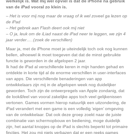
werkelijk is. Wat mij wel opviel is dat de iPhone na gebruik
van de iPad vooral zo klein is.
– Het is voor mij nog maar de vraag of ik wel zoveel ga lezen op
de iPad
– Het gebrek aan Flash deert ook mij niet
– O ja, leuk om de iLiad naast de iPad neer te leggen, we zijn 4
jaar verder…..(zoek de verschillen)
Maar ja, met de iPhone moet je uiteindelijk toch ook nog kunnen
bellen, alhoewel ik moet toegeven dat dat de minst gebruikte
functie is geworden in de afgelopen 2 jaar.
Ik had de iPad al verschillende keren in mijn handen gehad en
ontdekte in korte tijd al de enorme verschillen in user-interfaces
van apps. Die verschillende benaderingen van app
ontwikkelaars zijn mij in de afgelopen week nog duidelijker
geworden. Toch zijn de ontwerpregels van Apple zondanig, dat
de look&feel van vooral zakelijke apps toch veel gelijkenissen
vertonen. Games vormen hierop natuurlijk een uitzondering, de
iPad verandert met een game is een volledig ‘eigen’ omgeving
van de ontwikkelaar. Dat ook deze groep zoekt naar de juiste
combinatie van schermopbouw en bediening, moge duidelijk
zijn, het aantal knopjes op de iPad is slechts beperkt tot primaire
fincties. Het zou mij niets verbazen dat er een reeks games