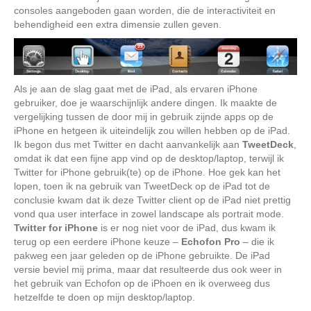
consoles aangeboden gaan worden, die de interactiviteit en
behendigheid een extra dimensie zullen geven.
Als je aan de slag gaat met de iPad, als ervaren iPhone
gebruiker, doe je waarschijnlijk andere dingen. Ik maakte de
vergelijking tussen de door mij in gebruik zijnde apps op de
iPhone en hetgeen ik uiteindelijk zou willen hebben op de iPad.
Ik begon dus met Twitter en dacht aanvankelijk aan
TweetDeck
,
omdat ik dat een fijne app vind op de desktop/laptop, terwijl ik
Twitter for iPhone gebruik(te) op de iPhone. Hoe gek kan het
lopen, toen ik na gebruik van TweetDeck op de iPad tot de
conclusie kwam dat ik deze Twitter client op de iPad niet prettig
vond qua user interface in zowel landscape als portrait mode.
Twitter for iPhone
is er nog niet voor de iPad, dus kwam ik
terug op een eerdere iPhone keuze –
Echofon Pro
– die ik
pakweg een jaar geleden op de iPhone gebruikte. De iPad
versie beviel mij prima, maar dat resulteerde dus ook weer in
het gebruik van Echofon op de iPhoen en ik overweeg dus
hetzelfde te doen op mijn desktop/laptop.