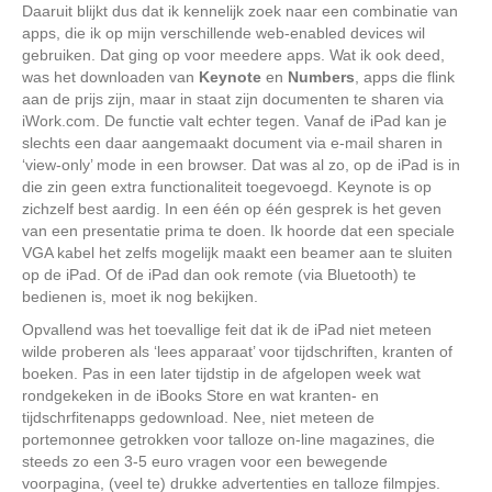
Daaruit blijkt dus dat ik kennelijk zoek naar een combinatie van
apps, die ik op mijn verschillende web-enabled devices wil
gebruiken. Dat ging op voor meedere apps. Wat ik ook deed,
was het downloaden van
Keynote
en
Numbers
, apps die flink
aan de prijs zijn, maar in staat zijn documenten te sharen via
iWork.com. De functie valt echter tegen. Vanaf de iPad kan je
slechts een daar aangemaakt document via e-mail sharen in
‘view-only’ mode in een browser. Dat was al zo, op de iPad is in
die zin geen extra functionaliteit toegevoegd. Keynote is op
zichzelf best aardig. In een één op één gesprek is het geven
van een presentatie prima te doen. Ik hoorde dat een speciale
VGA kabel het zelfs mogelijk maakt een beamer aan te sluiten
op de iPad. Of de iPad dan ook remote (via Bluetooth) te
bedienen is, moet ik nog bekijken.
Opvallend was het toevallige feit dat ik de iPad niet meteen
wilde proberen als ‘lees apparaat’ voor tijdschriften, kranten of
boeken. Pas in een later tijdstip in de afgelopen week wat
rondgekeken in de iBooks Store en wat kranten- en
tijdschrfitenapps gedownload. Nee, niet meteen de
portemonnee getrokken voor talloze on-line magazines, die
steeds zo een 3-5 euro vragen voor een bewegende
voorpagina, (veel te) drukke advertenties en talloze filmpjes.