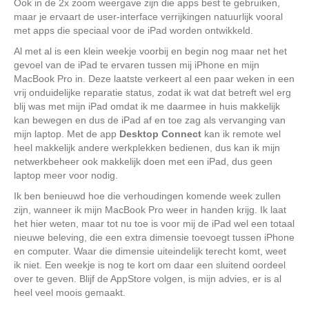
Ook in de 2x zoom weergave zijn die apps best te gebruiken,
maar je ervaart de user-interface verrijkingen natuurlijk vooral
met apps die speciaal voor de iPad worden ontwikkeld.
Al met al is een klein weekje voorbij en begin nog maar net het
gevoel van de iPad te ervaren tussen mij iPhone en mijn
MacBook Pro in. Deze laatste verkeert al een paar weken in een
vrij onduidelijke reparatie status, zodat ik wat dat betreft wel erg
blij was met mijn iPad omdat ik me daarmee in huis makkelijk
kan bewegen en dus de iPad af en toe zag als vervanging van
mijn laptop. Met de app
Desktop Connect
kan ik remote wel
heel makkelijk andere werkplekken bedienen, dus kan ik mijn
netwerkbeheer ook makkelijk doen met een iPad, dus geen
laptop meer voor nodig.
Ik ben benieuwd hoe die verhoudingen komende week zullen
zijn, wanneer ik mijn MacBook Pro weer in handen krijg. Ik laat
het hier weten, maar tot nu toe is voor mij de iPad wel een totaal
nieuwe beleving, die een extra dimensie toevoegt tussen iPhone
en computer. Waar die dimensie uiteindelijk terecht komt, weet
ik niet. Een weekje is nog te kort om daar een sluitend oordeel
over te geven. Blijf de AppStore volgen, is mijn advies, er is al
heel veel moois gemaakt.