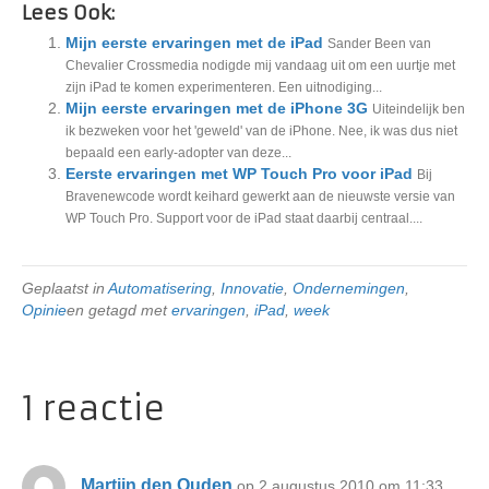
Lees Ook:
Mijn eerste ervaringen met de iPad
Sander Been van
Chevalier Crossmedia nodigde mij vandaag uit om een uurtje met
zijn iPad te komen experimenteren. Een uitnodiging...
Mijn eerste ervaringen met de iPhone 3G
Uiteindelijk ben
ik bezweken voor het 'geweld' van de iPhone. Nee, ik was dus niet
bepaald een early-adopter van deze...
Eerste ervaringen met WP Touch Pro voor iPad
Bij
Bravenewcode wordt keihard gewerkt aan de nieuwste versie van
WP Touch Pro. Support voor de iPad staat daarbij centraal....
Geplaatst in
Automatisering
,
Innovatie
,
Ondernemingen
,
Opinie
en getagd met
ervaringen
,
iPad
,
week
1 reactie
Martijn den Ouden
op 2 augustus 2010 om 11:33