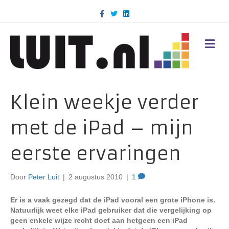
F
T
L
a
w
i
c
i
n
e
t
k
b
t
e
M
o
e
d
E
o
r
i
N
k
n
U
Klein weekje verder
met de iPad – mijn
eerste ervaringen
Door
Peter Luit
|
2 augustus 2010
|
1
Er is a vaak gezegd dat de iPad vooral een grote iPhone is.
Natuurlijk weet elke iPad gebruiker dat die vergelijking op
geen enkele wijze recht doet aan hetgeen een iPad