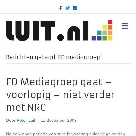
F
T
L
a
w
i
c
i
n
e
t
k
b
t
e
M
o
e
d
E
o
r
i
N
k
n
U
Berichten getagd ‘FD mediagroep’
FD Mediagroep gaat –
voorlopig – niet verder
met NRC
Door
Peter Luit
|
11 december 2009
Na een lange periode van stilte is vandaag duidelijk geworden