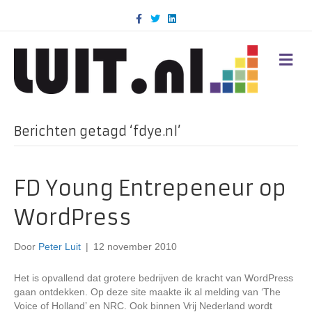
F
T
L
a
w
i
c
i
n
e
t
k
b
t
e
M
o
e
d
E
o
r
i
N
k
n
U
Berichten getagd ‘fdye.nl’
FD Young Entrepeneur op
WordPress
Door
Peter Luit
|
12 november 2010
Het is opvallend dat grotere bedrijven de kracht van WordPress
gaan ontdekken. Op deze site maakte ik al melding van ‘The
Voice of Holland’ en NRC. Ook binnen Vrij Nederland wordt