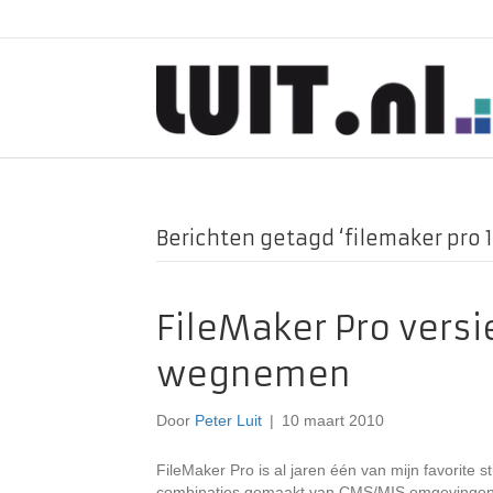
Berichten getagd ‘filemaker pro 1
FileMaker Pro versi
wegnemen
Door
Peter Luit
|
10 maart 2010
FileMaker Pro is al jaren één van mijn favorite 
combinaties gemaakt van CMS/MIS omgevingen 