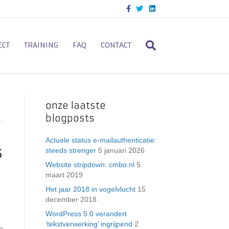
F
T
L
a
w
i
c
i
n
e
t
k
b
t
e
o
e
d
ECT
TRAINING
FAQ
CONTACT
o
r
i
k
n
onze laatste
blogposts
Actuele status e-mailauthenticatie:
s
steeds strenger
5 januari 2026
Website stripdown: cmbo.nl
5
maart 2019
Het jaar 2018 in vogelvlucht
15
december 2018
WordPress 5.0 verandert
’tekstverwerking’ ingrijpend
2
e