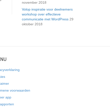
november 2018
Volop inspiratie voor deelnemers
workshop over effectieve
communicatie met WordPress
29
oktober 2018
NU
acyverklaring
kies
laimer
emene voorwaarden
eer app
rapporten