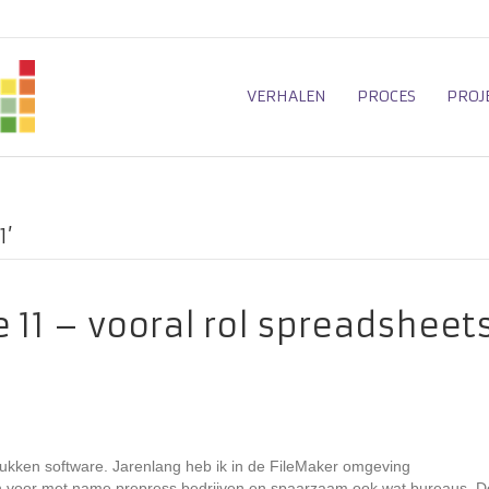
VERHALEN
PROCES
PROJ
1’
e 11 – vooral rol spreadsheet
stukken software. Jarenlang heb ik in de FileMaker omgeving
voor met name prepress bedrijven en spaarzaam ook wat bureaus. D