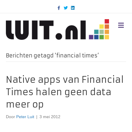
F
T
L
a
w
i
c
i
n
e
t
k
b
t
e
M
o
e
d
E
o
r
i
N
k
n
U
Berichten getagd ‘financial times’
Native apps van Financial
Times halen geen data
meer op
Door
Peter Luit
|
3 mei 2012