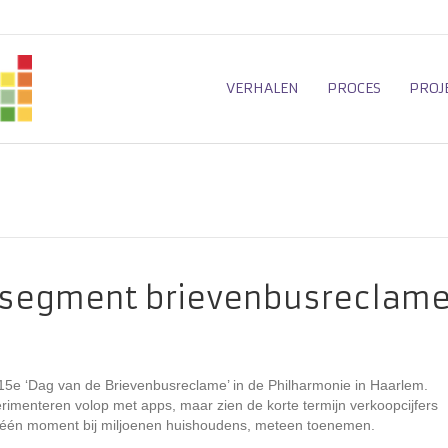
VERHALEN
PROCES
PROJ
n segment brievenbusreclam
e 15e ‘Dag van de Brievenbusreclame’ in de Philharmonie in Haarlem.
erimenteren volop met apps, maar zien de korte termijn verkoopcijfers
p één moment bij miljoenen huishoudens, meteen toenemen.