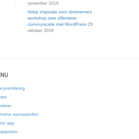
november 2018
Volop inspiratie voor deelnemers
workshop over effectieve
communicatie met WordPress
29
oktober 2018
NU
acyverklaring
kies
laimer
emene voorwaarden
eer app
rapporten