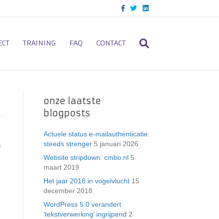
F
T
L
a
w
i
c
i
n
e
t
k
b
t
e
o
e
d
ECT
TRAINING
FAQ
CONTACT
o
r
i
k
n
onze laatste
blogposts
Actuele status e-mailauthenticatie:
e
steeds strenger
5 januari 2026
Website stripdown: cmbo.nl
5
maart 2019
Het jaar 2018 in vogelvlucht
15
december 2018
WordPress 5.0 verandert
’tekstverwerking’ ingrijpend
2