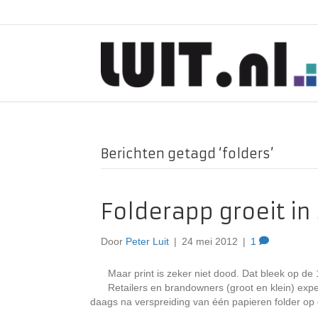
Berichten getagd ‘folders’
Folderapp groeit i
Door
Peter Luit
|
24 mei 2012
|
1
Maar print is zeker niet dood. Dat bleek op d
Retailers en brandowners (groot en klein) exp
daags na verspreiding van één papieren folder o