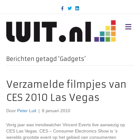
F
T
L
a
w
i
c
i
n
e
t
k
b
t
e
M
o
e
d
E
o
r
i
N
k
n
U
Berichten getagd ‘Gadgets’
Verzamelde filmpjes van
CES 2010 Las Vegas
Door
Peter Luit
|
8 januari 2010
Vorig jaar was trendwatcher Vincent Everts live aanwezig op
CES Las Vegas. CES – Consumer Electronics Show is ’s
werelds grootste event op het gebied van consumenten