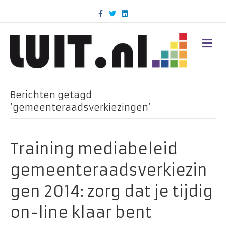
F
T
L
a
w
i
c
i
n
e
t
k
b
t
e
M
o
e
d
E
o
r
i
N
k
n
U
Berichten getagd
‘gemeenteraadsverkiezingen’
Training mediabeleid
gemeenteraadsverkiezin
gen 2014: zorg dat je tijdig
on-line klaar bent