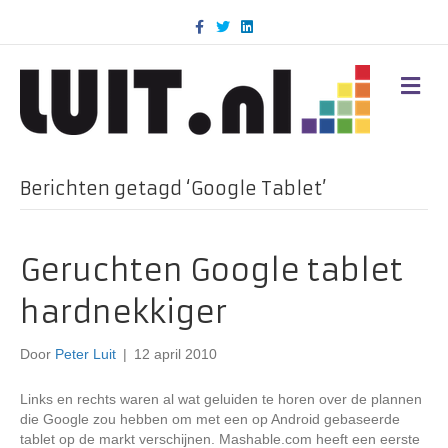
F
T
L
a
w
i
c
i
n
e
t
k
b
t
e
M
o
e
d
E
o
r
i
N
k
n
U
Berichten getagd ‘Google Tablet’
Geruchten Google tablet
hardnekkiger
Door
Peter Luit
|
12 april 2010
Links en rechts waren al wat geluiden te horen over de plannen
die Google zou hebben om met een op Android gebaseerde
tablet op de markt verschijnen. Mashable.com heeft een eerste