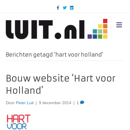
F
T
L
a
w
i
c
i
n
e
t
k
b
t
e
M
o
e
d
E
o
r
i
N
k
n
U
Berichten getagd ‘hart voor holland’
Bouw website ‘Hart voor
Holland’
Door
Peter Luit
|
9 december 2014
|
1