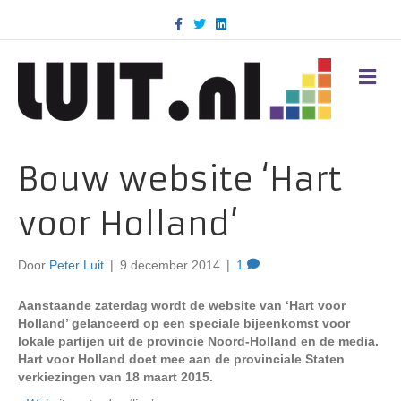
F
T
L
a
w
i
c
i
n
e
t
k
b
t
e
M
o
e
d
E
o
r
i
N
k
n
U
Bouw website ‘Hart
voor Holland’
Door
Peter Luit
|
9 december 2014
|
1
Aanstaande zaterdag wordt de website van ‘Hart voor
Holland’ gelanceerd op een speciale bijeenkomst voor
lokale partijen uit de provincie Noord-Holland en de media.
Hart voor Holland doet mee aan de provinciale Staten
verkiezingen van 18 maart 2015.