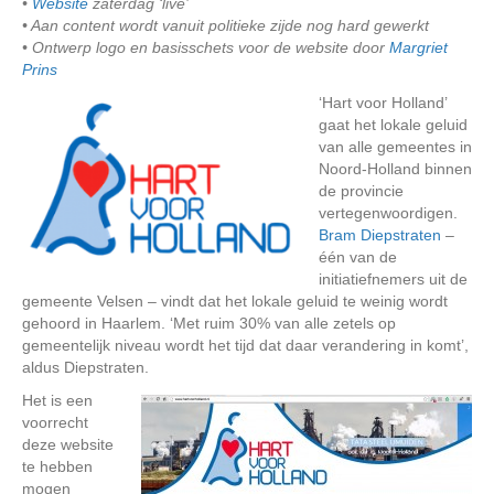
•
Website
zaterdag ‘live’
• Aan content wordt vanuit politieke zijde nog hard gewerkt
• Ontwerp logo en basisschets voor de website door
Margriet
Prins
‘Hart voor Holland’
gaat het lokale geluid
van alle gemeentes in
Noord-Holland binnen
de provincie
vertegenwoordigen.
Bram Diepstraten
–
één van de
initiatiefnemers uit de
gemeente Velsen – vindt dat het lokale geluid te weinig wordt
gehoord in Haarlem. ‘Met ruim 30% van alle zetels op
gemeentelijk niveau wordt het tijd dat daar verandering in komt’,
aldus Diepstraten.
Het is een
voorrecht
deze website
te hebben
mogen