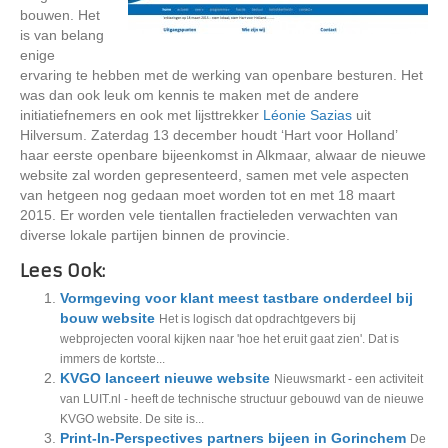
bouwen. Het
is van belang
enige
ervaring te hebben met de werking van openbare besturen. Het
was dan ook leuk om kennis te maken met de andere
initiatiefnemers en ook met lijsttrekker
Léonie Sazias
uit
Hilversum. Zaterdag 13 december houdt ‘Hart voor Holland’
haar eerste openbare bijeenkomst in Alkmaar, alwaar de nieuwe
website zal worden gepresenteerd, samen met vele aspecten
van hetgeen nog gedaan moet worden tot en met 18 maart
2015. Er worden vele tientallen fractieleden verwachten van
diverse lokale partijen binnen de provincie.
Lees Ook:
Vormgeving voor klant meest tastbare onderdeel bij
bouw website
Het is logisch dat opdrachtgevers bij
webprojecten vooral kijken naar 'hoe het eruit gaat zien'. Dat is
immers de kortste...
KVGO lanceert nieuwe website
Nieuwsmarkt - een activiteit
van LUIT.nl - heeft de technische structuur gebouwd van de nieuwe
KVGO website. De site is...
Print-In-Perspectives partners bijeen in Gorinchem
De