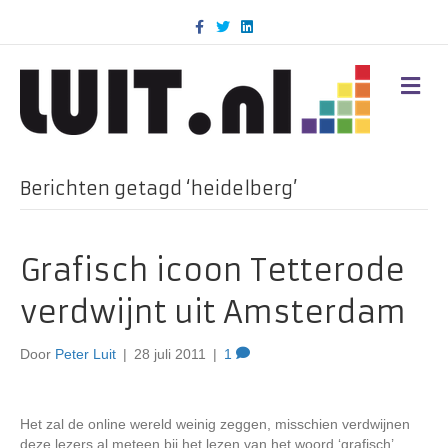
F
T
L
a
w
i
c
i
n
e
t
k
b
t
e
M
o
e
d
E
o
r
i
N
k
n
U
Berichten getagd ‘heidelberg’
Grafisch icoon Tetterode
verdwijnt uit Amsterdam
Door
Peter Luit
|
28 juli 2011
|
1
Het zal de online wereld weinig zeggen, misschien verdwijnen
deze lezers al meteen bij het lezen van het woord ‘grafisch’,