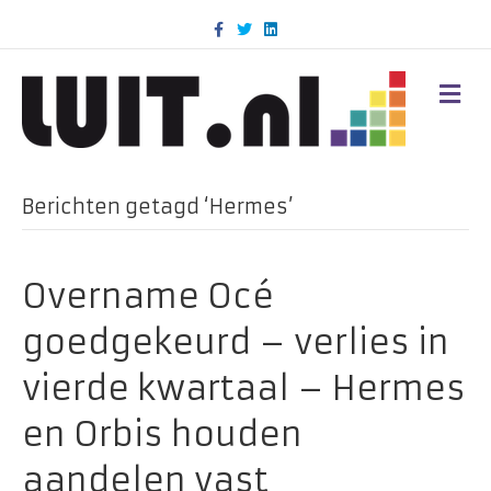
F
T
L
a
w
i
c
i
n
e
t
k
b
t
e
M
o
e
d
E
o
r
i
N
k
n
U
Berichten getagd ‘Hermes’
Overname Océ
goedgekeurd – verlies in
vierde kwartaal – Hermes
en Orbis houden
aandelen vast