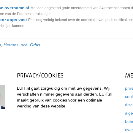
e overname af
Met een ongekend grote meerderheid van 84 procent hebben 
 van de Europese drukkerijen...
oor apps vast
Er is nog weinig bekend over de acceptatie van push notification
ichtjes kunnen...
n
,
Hermes
,
océ
,
Orbis
PRIVACY/COOKIES
ME
LUIT.nl gaat zorgvuldig om met uw gegevens. Wij
priv
verschaffen nimmer gegevens aan derden. LUIT.nl
coo
maakt gebruik van cookies voor een optimale
disc
werking van deze website.
alg
beh
uw 