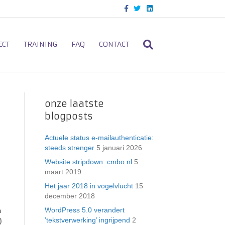
F
T
L
a
w
i
c
i
n
e
t
k
b
t
e
o
e
d
ECT
TRAINING
FAQ
CONTACT
o
r
i
k
n
onze laatste
blogposts
Actuele status e-mailauthenticatie:
steeds strenger
5 januari 2026
Website stripdown: cmbo.nl
5
maart 2019
Het jaar 2018 in vogelvlucht
15
december 2018
,
WordPress 5.0 verandert
n
’tekstverwerking’ ingrijpend
2
)