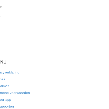
de
s
NU
acyverklaring
kies
laimer
emene voorwaarden
eer app
rapporten