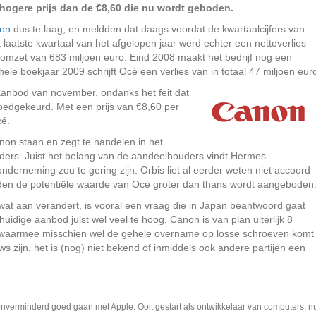
hogere prijs dan de €8,60 die nu wordt geboden.
on
dus te laag, en meldden dat daags voordat de kwartaalcijfers van
laatste kwartaal van het afgelopen jaar werd echter een nettoverlies
 omzet van 683 miljoen euro. Eind 2008 maakt het bedrijf nog een
 hele boekjaar 2009 schrijft Océ een verlies van in totaal 47 miljoen eur
aanbod van november, ondanks het feit dat
edgekeurd. Met een prijs van €8,60 per
cé.
anon staan en zegt te handelen in het
ers. Juist het belang van de aandeelhouders vindt Hermes
derneming zou te gering zijn. Orbis liet al eerder weten niet accoord
den de potentiële waarde van Océ groter dan thans wordt aangeboden
 wat aan verandert, is vooral een vraag die in Japan beantwoord gaat
idige aanbod juist wel veel te hoog. Canon is van plan uiterlijk 8
en, waarmee misschien wel de gehele overname op losse schroeven komt
ws zijn. het is (nog) niet bekend of inmiddels ook andere partijen een
t onverminderd goed gaan met Apple. Ooit gestart als ontwikkelaar van computers, n