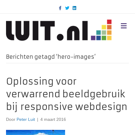
F
T
L
a
w
i
c
i
n
e
t
k
b
t
e
M
o
e
d
E
o
r
i
N
k
n
U
Berichten getagd ‘hero-images’
Oplossing voor
verwarrend beeldgebruik
bij responsive webdesign
Door
Peter Luit
|
4 maart 2016