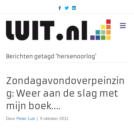
F
T
L
a
w
i
c
i
n
e
t
k
b
t
e
M
o
e
d
E
o
r
i
N
k
n
U
Berichten getagd ‘hersenoorlog’
Zondagavondoverpeinzin
g: Weer aan de slag met
mijn boek….
Door
Peter Luit
|
9 oktober 2011