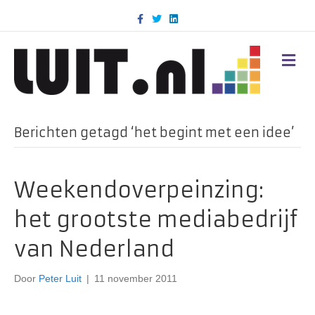
F
T
L
a
w
i
c
i
n
e
t
k
b
t
e
M
o
e
d
E
o
r
i
N
k
n
U
Berichten getagd ‘het begint met een idee’
Weekendoverpeinzing:
het grootste mediabedrijf
van Nederland
Door
Peter Luit
|
11 november 2011