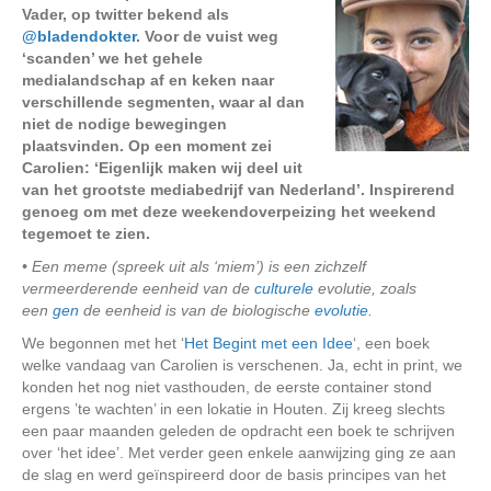
Vader, op twitter bekend als
@bladendokter
. Voor de vuist weg
‘scanden’ we het gehele
medialandschap af en keken naar
verschillende segmenten, waar al dan
niet de nodige bewegingen
plaatsvinden. Op een moment zei
Carolien: ‘Eigenlijk maken wij deel uit
van het grootste mediabedrijf van Nederland’. Inspirerend
genoeg om met deze weekendoverpeizing het weekend
tegemoet te zien.
• Een meme (spreek uit als ‘miem’) is een zichzelf
vermeerderende eenheid van de
culturele
evolutie, zoals
een
gen
de eenheid is van de biologische
evolutie
.
We begonnen met het ‘
Het Begint met een Idee
‘, een boek
welke vandaag van Carolien is verschenen. Ja, echt in print, we
konden het nog niet vasthouden, de eerste container stond
ergens ’te wachten’ in een lokatie in Houten. Zij kreeg slechts
een paar maanden geleden de opdracht een boek te schrijven
over ‘het idee’. Met verder geen enkele aanwijzing ging ze aan
de slag en werd geïnspireerd door de basis principes van het