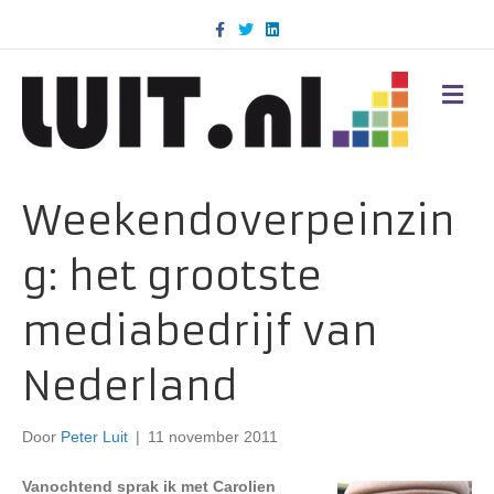
F
T
L
a
w
i
c
i
n
e
t
k
b
t
e
M
o
e
d
E
o
r
i
N
k
n
U
Weekendoverpeinzin
g: het grootste
mediabedrijf van
Nederland
Door
Peter Luit
|
11 november 2011
Vanochtend sprak ik met Carolien