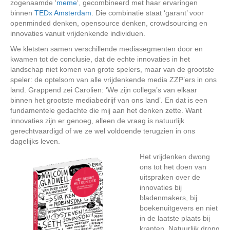
zogenaamde ‘
meme
‘, gecombineerd met haar ervaringen
binnen
TEDx Amsterdam
. Die combinatie staat ‘garant’ voor
openminded denken, opensource denken, crowdsourcing en
innovaties vanuit vrijdenkende individuen.
We kletsten samen verschillende mediasegmenten door en
kwamen tot de conclusie, dat de echte innovaties in het
landschap niet komen van grote spelers, maar van de grootste
speler: de optelsom van alle vrijdenkende media ZZP’ers in ons
land. Grappend zei Carolien: ‘We zijn collega’s van elkaar
binnen het grootste mediabedrijf van ons land’. En dat is een
fundamentele gedachte die mij aan het denken zette. Want
innovaties zijn er genoeg, alleen de vraag is natuurlijk
gerechtvaardigd of we ze wel voldoende terugzien in ons
dagelijks leven.
Het vrijdenken dwong
ons tot het doen van
uitspraken over de
innovaties bij
bladenmakers, bij
boekenuitgevers en niet
in de laatste plaats bij
kranten. Natuurlijk drong