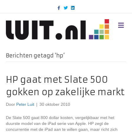
F
T
L
a
w
i
c
i
n
e
t
k
b
t
e
M
o
e
d
E
o
r
i
N
k
n
U
Berichten getagd ‘hp’
HP gaat met Slate 500
gokken op zakelijke markt
Door
Peter Luit
|
30 oktober 2010
De Slate 500 gaat 800 dollar kosten, vergelijkbaar met het
duurste model van de iPad serie van Apple. HP zegt de
concurrentie met de iPad aan te willen gaan, maar richt zich