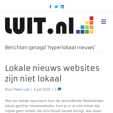
F
T
L
a
w
i
c
i
n
e
t
k
b
t
e
M
o
e
d
E
o
r
i
N
k
n
U
Berichten getagd ‘hyperlokaal nieuws’
Lokale nieuws websites
zijn niet lokaal
Door
Peter Luit
|
5 juli 2010
|
1
Met een beetje speurwerk door de verschillende Nederlandse
lokaal gerichte nieuwswebsites, kom je er al snel achter dat
vrijwel geen enkele site echt lokaal nieuws brengt, laat staan