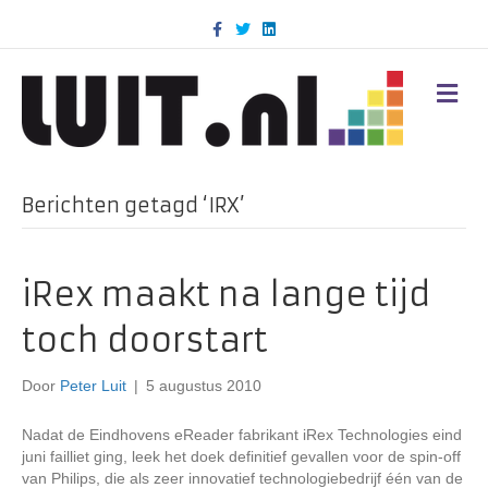
F
T
L
a
w
i
c
i
n
e
t
k
b
t
e
M
o
e
d
E
o
r
i
N
k
n
U
Berichten getagd ‘IRX’
iRex maakt na lange tijd
toch doorstart
Door
Peter Luit
|
5 augustus 2010
Nadat de Eindhovens eReader fabrikant iRex Technologies eind
juni failliet ging, leek het doek definitief gevallen voor de spin-off
van Philips, die als zeer innovatief technologiebedrijf één van de