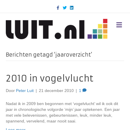
F
T
L
a
w
i
c
i
n
e
t
k
b
t
e
M
o
e
d
E
o
r
i
N
k
n
U
Berichten getagd ‘jaaroverzicht’
2010 in vogelvlucht
Door
Peter Luit
|
21 december 2010
|
1
Nadat ik in 2009 ben begonnen met ‘vogelvlucht’ wil ik ook dit
jaar in chronologische volgorde ‘mijn’ jaar optekenen. Een jaar
met vele belevenissen, gebeurtenissen, leuk, minder leuk,
spannend, vervelend, maar nooit saai.
Lees meer