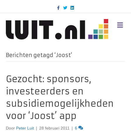
F
T
L
a
w
i
c
i
n
e
t
k
b
t
e
M
o
e
d
E
o
r
i
N
k
n
U
Berichten getagd ‘Joost’
Gezocht: sponsors,
investeerders en
subsidiemogelijkheden
voor ‘Joost’ app
Door
Peter Luit
|
28 februari 2011
|
6