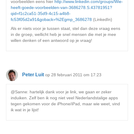
voorbeelden eens hier
http://www.linkedin.com/groups/Wie-
heeft-goede-voorbeelden-van-3686278.S.43781951?
qid=f1c2ca51-35d9-4c15-a4b8-
fc53f05d2a91&goback=%2Egmp_3686278
(LinkedIn)
Als er niets voor je tussen staat, stel dan deze vraag eens
in de groep, wellicht heb je snel mensen die met je mee
willen denken of een antwoord op je vraag!
Peter Luit
op 28 februari 2011 om 17:23
@Sanne: hartelijk dank voor je link, we gaan er zeker
induiken. Zelf ben ik nog niet veel Nederlandstalige apps
tegen gekomen voor de iPhone/iPad, maar wie weet, vind
ik wat in je lijst!