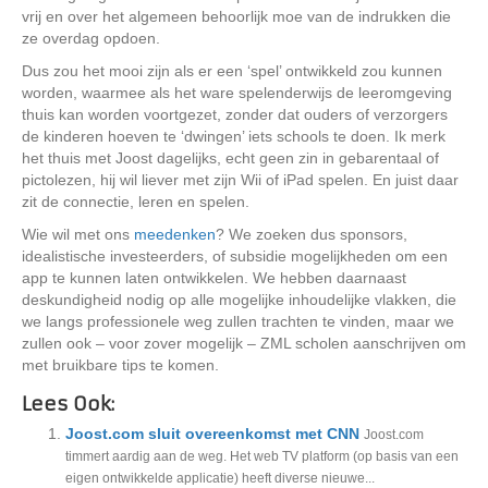
vrij en over het algemeen behoorlijk moe van de indrukken die
ze overdag opdoen.
Dus zou het mooi zijn als er een ‘spel’ ontwikkeld zou kunnen
worden, waarmee als het ware spelenderwijs de leeromgeving
thuis kan worden voortgezet, zonder dat ouders of verzorgers
de kinderen hoeven te ‘dwingen’ iets schools te doen. Ik merk
het thuis met Joost dagelijks, echt geen zin in gebarentaal of
pictolezen, hij wil liever met zijn Wii of iPad spelen. En juist daar
zit de connectie, leren en spelen.
Wie wil met ons
meedenken
? We zoeken dus sponsors,
idealistische investeerders, of subsidie mogelijkheden om een
app te kunnen laten ontwikkelen. We hebben daarnaast
deskundigheid nodig op alle mogelijke inhoudelijke vlakken, die
we langs professionele weg zullen trachten te vinden, maar we
zullen ook – voor zover mogelijk – ZML scholen aanschrijven om
met bruikbare tips te komen.
Lees Ook:
Joost.com sluit overeenkomst met CNN
Joost.com
timmert aardig aan de weg. Het web TV platform (op basis van een
eigen ontwikkelde applicatie) heeft diverse nieuwe...