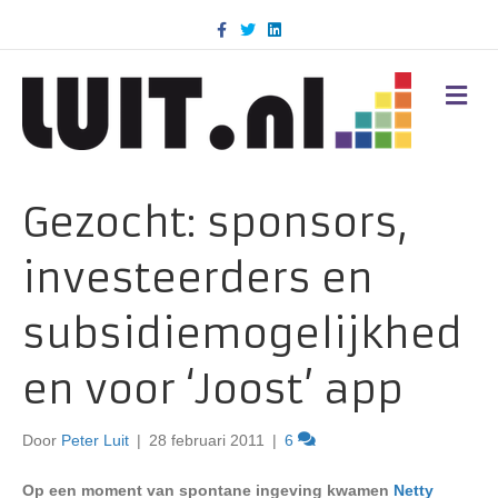
F
T
L
a
w
i
c
i
n
e
t
k
b
t
e
M
o
e
d
E
o
r
i
N
k
n
U
Gezocht: sponsors,
investeerders en
subsidiemogelijkhed
en voor ‘Joost’ app
Door
Peter Luit
|
28 februari 2011
|
6
Op een moment van spontane ingeving kwamen
Netty