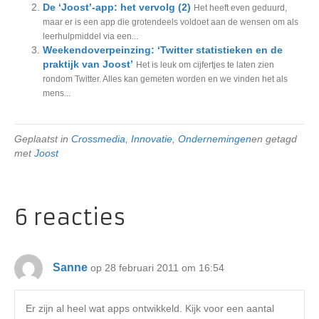
De ‘Joost’-app: het vervolg (2)
Het heeft even geduurd,
maar er is een app die grotendeels voldoet aan de wensen om als
leerhulpmiddel via een...
Weekendoverpeinzing: ‘Twitter statistieken en de
praktijk van Joost’
Het is leuk om cijfertjes te laten zien
rondom Twitter. Alles kan gemeten worden en we vinden het als
mens...
Geplaatst in
Crossmedia
,
Innovatie
,
Ondernemingen
en getagd
met
Joost
6 reacties
Sanne
op 28 februari 2011 om 16:54
Er zijn al heel wat apps ontwikkeld. Kijk voor een aantal