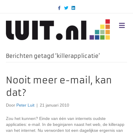
F
T
L
a
w
i
c
i
n
e
t
k
b
t
e
M
o
e
d
E
o
r
i
N
k
n
U
Berichten getagd ‘killerapplicatie’
Nooit meer e-mail, kan
dat?
Door
Peter Luit
|
21 januari 2010
Zou het kunnen? Einde van één van internets oudste
applicaties: e-mail. In de beginjaren naast het web, de killerapp
van het internet. Nu verworden tot een dagelijkse ergernis van