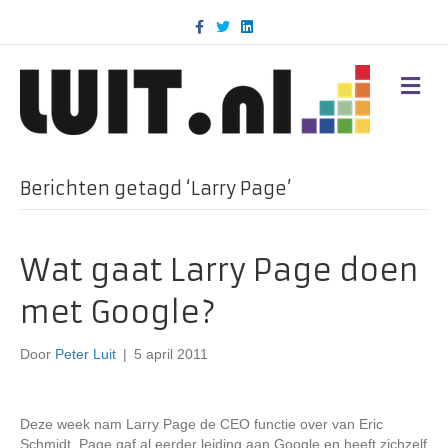
F
T
L
a
w
i
c
i
n
e
t
k
b
t
e
M
o
e
d
E
o
r
i
N
k
n
U
Berichten getagd ‘Larry Page’
Wat gaat Larry Page doen
met Google?
Door
Peter Luit
|
5 april 2011
Deze week nam Larry Page de CEO functie over van Eric
Schmidt. Page gaf al eerder leiding aan Google en heeft zichzelf