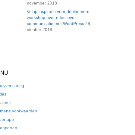
november 2018
Volop inspiratie voor deelnemers
workshop over effectieve
communicatie met WordPress
29
oktober 2018
NU
acyverklaring
kies
laimer
emene voorwaarden
eer app
rapporten