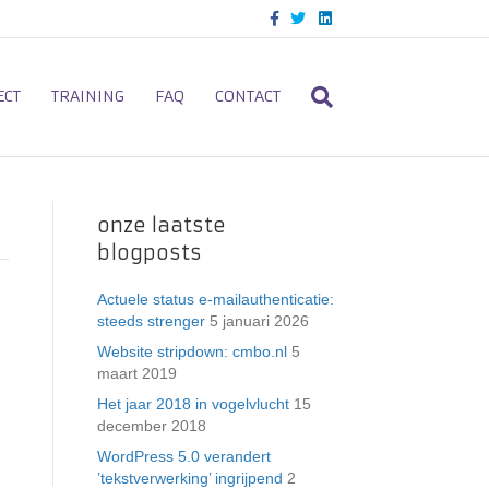
F
T
L
a
w
i
c
i
n
e
t
k
b
t
e
o
e
d
ECT
TRAINING
FAQ
CONTACT
o
r
i
k
n
onze laatste
blogposts
Actuele status e-mailauthenticatie:
steeds strenger
5 januari 2026
Website stripdown: cmbo.nl
5
maart 2019
Het jaar 2018 in vogelvlucht
15
december 2018
WordPress 5.0 verandert
’tekstverwerking’ ingrijpend
2