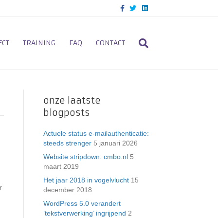
F
T
L
a
w
i
c
i
n
e
t
k
b
t
e
o
e
d
ECT
TRAINING
FAQ
CONTACT
o
r
i
k
n
onze laatste
blogposts
Actuele status e-mailauthenticatie:
steeds strenger
5 januari 2026
Website stripdown: cmbo.nl
5
maart 2019
Het jaar 2018 in vogelvlucht
15
r
december 2018
WordPress 5.0 verandert
’tekstverwerking’ ingrijpend
2