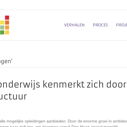
VERHALEN
PROCES
PROJ
ngen’
nderwijs kenmerkt zich door
uctuur
le mogelijke opleidingen aanbieden. Door de enorme groei in ambitie
ingen naar zich toe, om daarmee vanuit Den Haag zoveel mogelijk –