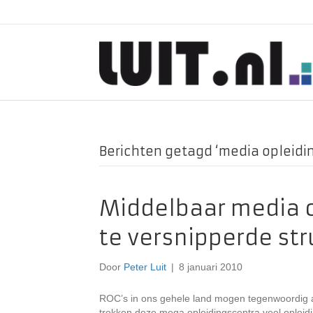
Berichten getagd ‘media opleidi
Middelbaar media o
te versnipperde str
Door
Peter Luit
|
8 januari 2010
ROC’s in ons gehele land mogen tegenwoordig al
trekken deze mega opleidingscentra veel opleid