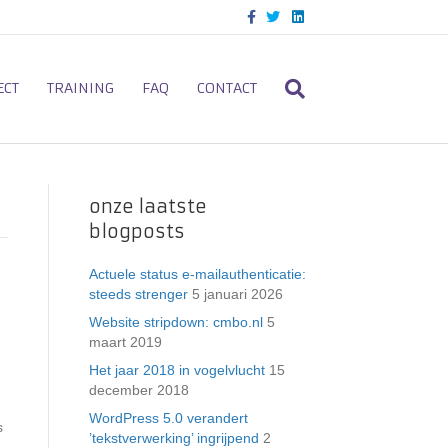
F
T
L
a
w
i
c
i
n
e
t
k
b
t
e
o
e
d
ECT
TRAINING
FAQ
CONTACT
o
r
i
k
n
onze laatste
blogposts
Actuele status e-mailauthenticatie:
steeds strenger
5 januari 2026
Website stripdown: cmbo.nl
5
maart 2019
Het jaar 2018 in vogelvlucht
15
december 2018
WordPress 5.0 verandert
s
’tekstverwerking’ ingrijpend
2