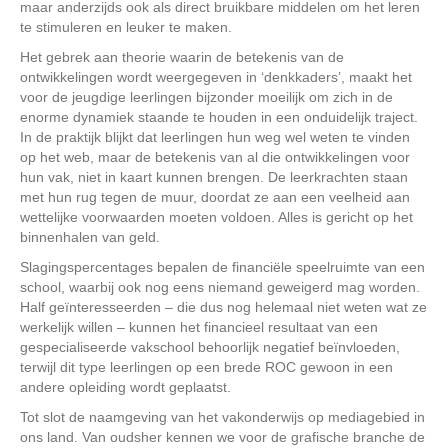
maar anderzijds ook als direct bruikbare middelen om het leren
te stimuleren en leuker te maken.
Het gebrek aan theorie waarin de betekenis van de
ontwikkelingen wordt weergegeven in ‘denkkaders’, maakt het
voor de jeugdige leerlingen bijzonder moeilijk om zich in de
enorme dynamiek staande te houden in een onduidelijk traject.
In de praktijk blijkt dat leerlingen hun weg wel weten te vinden
op het web, maar de betekenis van al die ontwikkelingen voor
hun vak, niet in kaart kunnen brengen. De leerkrachten staan
met hun rug tegen de muur, doordat ze aan een veelheid aan
wettelijke voorwaarden moeten voldoen. Alles is gericht op het
binnenhalen van geld.
Slagingspercentages bepalen de financiële speelruimte van een
school, waarbij ook nog eens niemand geweigerd mag worden.
Half geïnteresseerden – die dus nog helemaal niet weten wat ze
werkelijk willen – kunnen het financieel resultaat van een
gespecialiseerde vakschool behoorlijk negatief beïnvloeden,
terwijl dit type leerlingen op een brede ROC gewoon in een
andere opleiding wordt geplaatst.
Tot slot de naamgeving van het vakonderwijs op mediagebied in
ons land. Van oudsher kennen we voor de grafische branche de