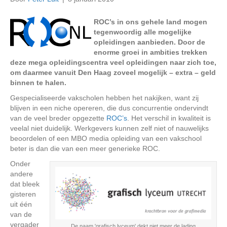
ROC’s in ons gehele land mogen
tegenwoordig alle mogelijke
opleidingen aanbieden. Door de
enorme groei in ambities trekken
deze mega opleidingscentra veel opleidingen naar zich toe,
om daarmee vanuit Den Haag zoveel mogelijk – extra – geld
binnen te halen.
Gespecialiseerde vakscholen hebben het nakijken, want zij
blijven in een niche opereren, die dus concurrentie ondervindt
van de veel breder opgezette
ROC’s
. Het verschil in kwaliteit is
veelal niet duidelijk. Werkgevers kunnen zelf niet of nauwelijks
beoordelen of een MBO media opleiding van een vakschool
beter is dan die van een meer generieke ROC.
Onder
andere
dat bleek
gisteren
uit één
van de
vergader
De naam 'grafisch lyceum' dekt niet meer de lading