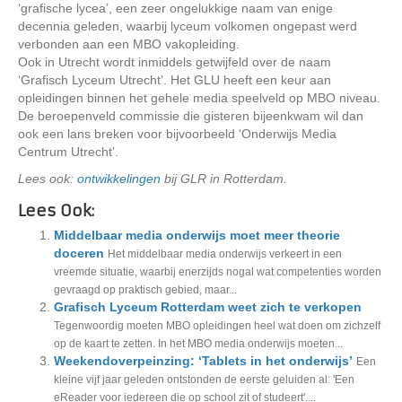
‘grafische lycea’, een zeer ongelukkige naam van enige
decennia geleden, waarbij lyceum volkomen ongepast werd
verbonden aan een MBO vakopleiding.
Ook in Utrecht wordt inmiddels getwijfeld over de naam
‘Grafisch Lyceum Utrecht’. Het GLU heeft een keur aan
opleidingen binnen het gehele media speelveld op MBO niveau.
De beroepenveld commissie die gisteren bijeenkwam wil dan
ook een lans breken voor bijvoorbeeld ‘Onderwijs Media
Centrum Utrecht’.
Lees ook:
ontwikkelingen
bij GLR in Rotterdam.
Lees Ook:
Middelbaar media onderwijs moet meer theorie
doceren
Het middelbaar media onderwijs verkeert in een
vreemde situatie, waarbij enerzijds nogal wat competenties worden
gevraagd op praktisch gebied, maar...
Grafisch Lyceum Rotterdam weet zich te verkopen
Tegenwoordig moeten MBO opleidingen heel wat doen om zichzelf
op de kaart te zetten. In het MBO media onderwijs moeten...
Weekendoverpeinzing: ‘Tablets in het onderwijs’
Een
kleine vijf jaar geleden ontstonden de eerste geluiden al: 'Een
eReader voor iedereen die op school zit of studeert'....