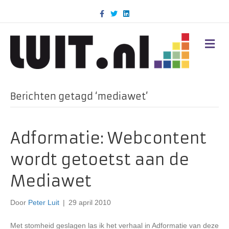
F
T
L
a
w
i
c
i
n
e
t
k
b
t
e
M
o
e
d
E
o
r
i
N
k
n
U
Berichten getagd ‘mediawet’
Adformatie: Webcontent
wordt getoetst aan de
Mediawet
Door
Peter Luit
|
29 april 2010
Met stomheid geslagen las ik het verhaal in Adformatie van deze