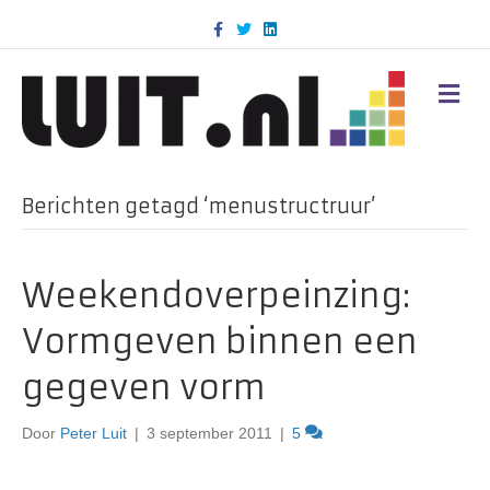
F
T
L
a
w
i
c
i
n
e
t
k
b
t
e
M
o
e
d
E
o
r
i
N
k
n
U
Berichten getagd ‘menustructruur’
Weekendoverpeinzing:
Vormgeven binnen een
gegeven vorm
Door
Peter Luit
|
3 september 2011
|
5