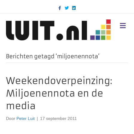
F
T
L
a
w
i
c
i
n
e
t
k
b
t
e
M
o
e
d
E
o
r
i
N
k
n
U
Berichten getagd ‘miljoenennota’
Weekendoverpeinzing:
Miljoenennota en de
media
Door
Peter Luit
|
17 september 2011