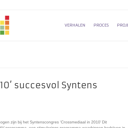
VERHALEN
PROCES
PROJ
010’ succesvol Syntens
ogen zijn bij het Syntenscongres ‘Crossmediaal in 2010’ Dit
NDiV programma, een stimulerings programma waarbinnen bedrijven in