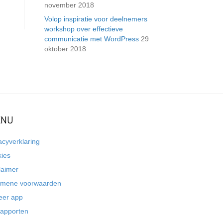
november 2018
Volop inspiratie voor deelnemers
workshop over effectieve
communicatie met WordPress
29
oktober 2018
NU
acyverklaring
kies
laimer
emene voorwaarden
eer app
rapporten