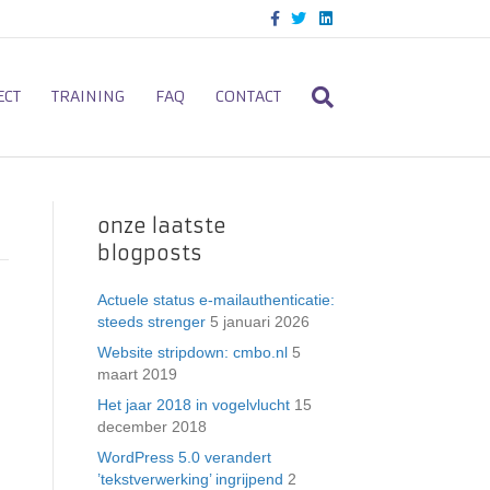
F
T
L
a
w
i
c
i
n
e
t
k
b
t
e
o
e
d
ECT
TRAINING
FAQ
CONTACT
o
r
i
k
n
onze laatste
blogposts
Actuele status e-mailauthenticatie:
steeds strenger
5 januari 2026
Website stripdown: cmbo.nl
5
maart 2019
Het jaar 2018 in vogelvlucht
15
december 2018
WordPress 5.0 verandert
’tekstverwerking’ ingrijpend
2