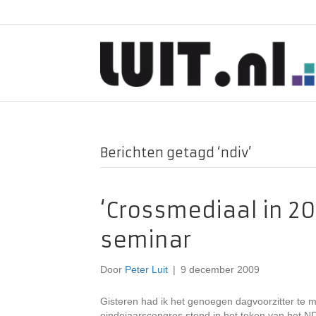
Berichten getagd ‘ndiv’
‘Crossmediaal in 2
seminar
Door
Peter Luit
|
9 december 2009
Gisteren had ik het genoegen dagvoorzitter te m
eindejaarscongres stond in het teken van het 