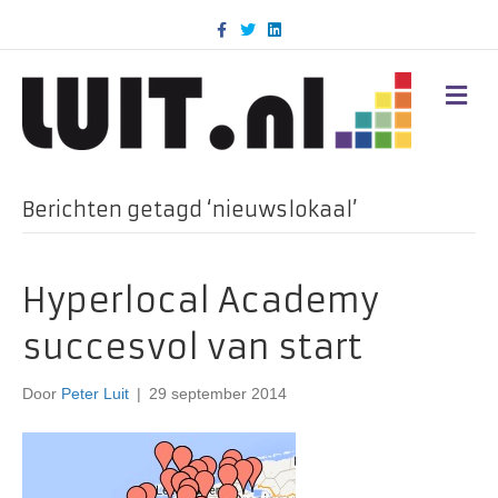
F
T
L
a
w
i
c
i
n
e
t
k
b
t
e
M
o
e
d
E
o
r
i
N
k
n
U
Berichten getagd ‘nieuwslokaal’
Hyperlocal Academy
succesvol van start
Door
Peter Luit
|
29 september 2014