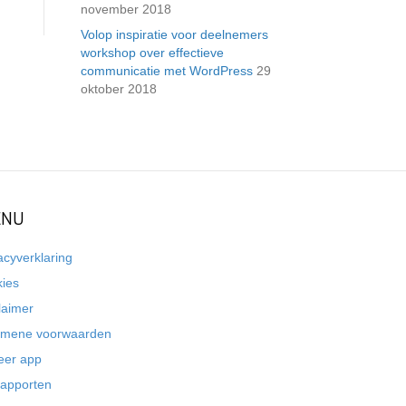
november 2018
Volop inspiratie voor deelnemers
workshop over effectieve
communicatie met WordPress
29
oktober 2018
NU
acyverklaring
kies
laimer
emene voorwaarden
eer app
rapporten