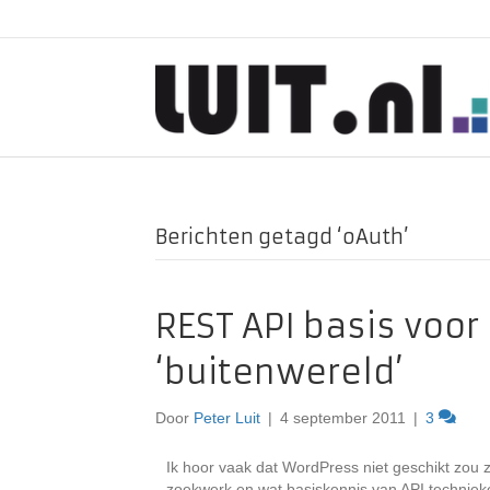
Berichten getagd ‘oAuth’
REST API basis voo
‘buitenwereld’
Door
Peter Luit
|
4 september 2011
|
3
Ik hoor vaak dat WordPress niet geschikt zou z
zoekwerk en wat basiskennis van API technieke