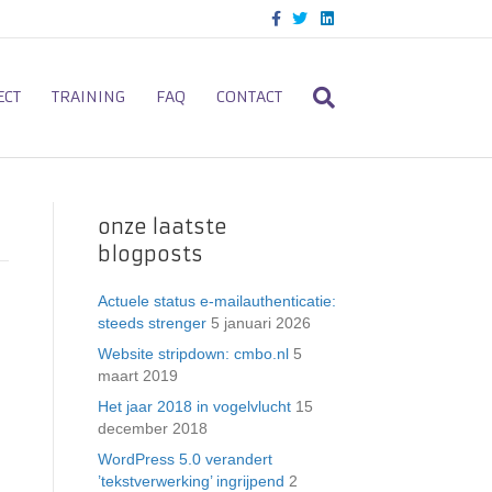
F
T
L
a
w
i
c
i
n
e
t
k
b
t
e
o
e
d
ECT
TRAINING
FAQ
CONTACT
o
r
i
k
n
onze laatste
blogposts
Actuele status e-mailauthenticatie:
steeds strenger
5 januari 2026
Website stripdown: cmbo.nl
5
maart 2019
Het jaar 2018 in vogelvlucht
15
december 2018
WordPress 5.0 verandert
’tekstverwerking’ ingrijpend
2