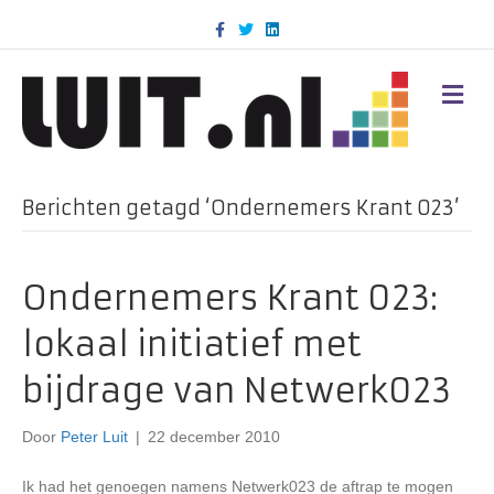
F
T
L
a
w
i
c
i
n
e
t
k
b
t
e
M
o
e
d
E
o
r
i
N
k
n
U
Berichten getagd ‘Ondernemers Krant 023’
Ondernemers Krant 023:
lokaal initiatief met
bijdrage van Netwerk023
Door
Peter Luit
|
22 december 2010
Ik had het genoegen namens Netwerk023 de aftrap te mogen