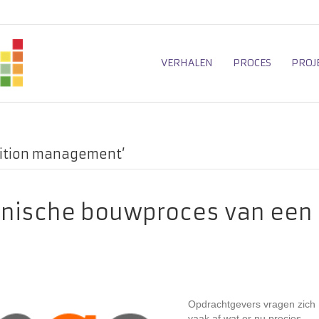
VERHALEN
PROCES
PROJ
bition management’
hnische bouwproces van een
Opdrachtgevers vragen zich
vaak af wat er nu precies