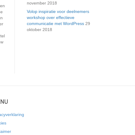
november 2018
een
Volop inspiratie voor deelnemers
de
workshop over effectieve
in
communicatie met WordPress
29
er
oktober 2018
tel
ew
NU
acyverklaring
kies
laimer