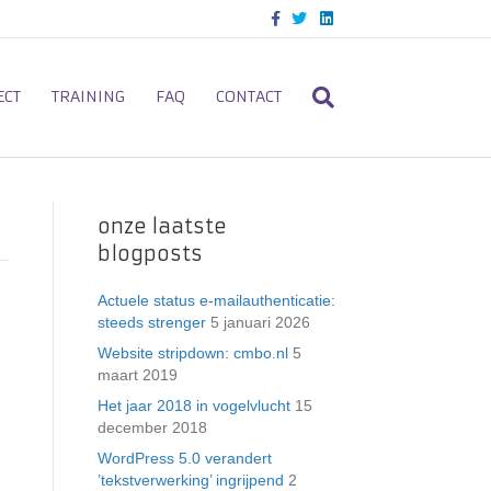
F
T
L
a
w
i
c
i
n
e
t
k
b
t
e
o
e
d
ECT
TRAINING
FAQ
CONTACT
o
r
i
k
n
onze laatste
blogposts
Actuele status e-mailauthenticatie:
steeds strenger
5 januari 2026
Website stripdown: cmbo.nl
5
maart 2019
Het jaar 2018 in vogelvlucht
15
december 2018
WordPress 5.0 verandert
’tekstverwerking’ ingrijpend
2